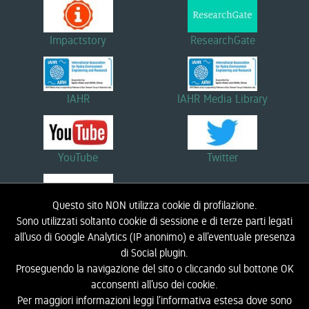
Impactstory
ResearchGate
IAHR
IAHR Media Library
YouTube
Twitter
Questo sito NON utilizza cookie di profilazione.
Linkedin
Sono utilizzati soltanto cookie di sessione e di terze parti legati
all’uso di Google Analytics (IP anonimo) e all’eventuale presenza
di Social plugin.
Proseguendo la navigazione del sito o cliccando sul bottone OK
HOME
BIOGRAFIA
RICERCA
DIDATTICA
NOTIZIE ED EVENTI
LINK
acconsenti all’uso dei cookie.
CONTATTI
LIC - LABORATORIO DI INGEGNERIA COSTIERA
INFORMATIVA PRIVACY
Per maggiori informazioni leggi l’informativa estesa dove sono