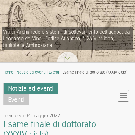
Viti di Archimede e sistemi di sollevamento dell'acqua, da
Leonardo da Vinci, Codice Atlantico, f. 26 V. Milano,
Biblioteca Ambrosiana.
Home
|
Notizie ed eventi
|
Eventi
| Esame finale di dottorato (XXXIV ciclo)
Notizie ed eventi
Eventi
mercoledì 04 maggio 2022
Esame finale di dottorato
(XXXIV ciclo)