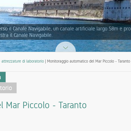
so il Canale Navigabile, un canale artificiale largo 58m e pro
tra il Canale Navigabile.
 attrezzature di laboratorio
| Monitoraggio automatico del Mar Piccolo - Taranto
a
torio
 Mar Piccolo - Taranto