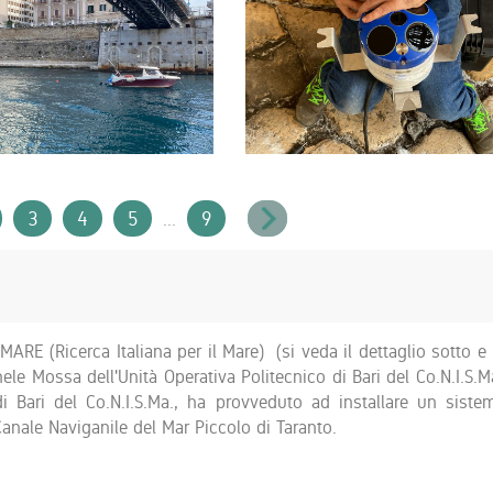
3
4
5
9
...
TMARE (Ricerca Italiana per il Mare) (si veda il dettaglio sotto e 
hele Mossa dell'Unità Operativa Politecnico di Bari del Co.N.I.S.Ma
di Bari del Co.N.I.S.Ma., ha provveduto ad installare un siste
nale Naviganile del Mar Piccolo di Taranto.