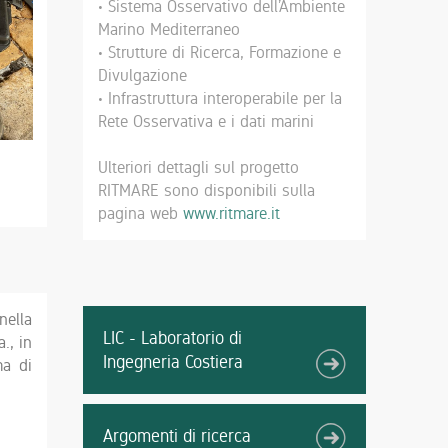
• Sistema Osservativo dell’Ambiente
Marino Mediterraneo
• Strutture di Ricerca, Formazione e
Divulgazione
• Infrastruttura interoperabile per la
Rete Osservativa e i dati marini
Ulteriori dettagli sul progetto
RITMARE sono disponibili sulla
pagina web
www.ritmare.it
nella
LIC - Laboratorio di
., in
Ingegneria Costiera
ma di
Argomenti di ricerca