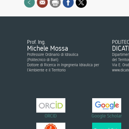
Prof. Ing.
POLITEC
Michele Mossa
DICAT
Professore Ordinario di Idraulica
Dipartimen
(
Politecnico di Bari
)
del Territo
Dottore di Ricerca in Ingegneria Idraulica per
Via E. Ora
l'Ambiente e il Territorio
www.dicate
ORCID
Google Scholar