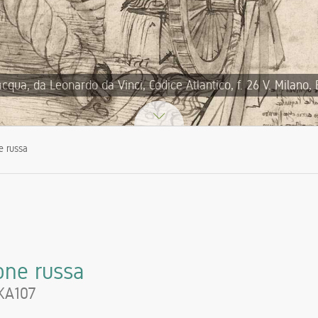
acqua, da Leonardo da Vinci, Codice Atlantico, f. 26 V. Milano,
ne russa
ione russa
 KA107