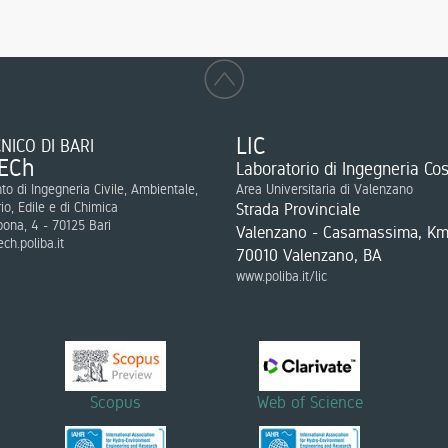
LIC
NICO DI BARI
ECh
Laboratorio di Ingegneria Cos
to di Ingegneria Civile, Ambientale,
Area Universitaria di Valenzano
rio, Edile e di Chimica
Strada Provinciale
bona, 4 - 70125 Bari
Valenzano - Casamassima, Km
ch.poliba.it
70010 Valenzano, BA
www.poliba.it/lic
Scopus
Web of Science