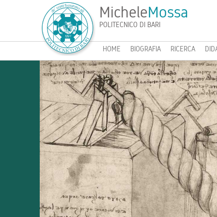
Michele
Mossa
POLITECNICO DI BARI
HOME
BIOGRAFIA
RICERCA
DID