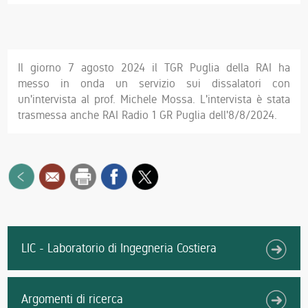
Il giorno 7 agosto 2024 il TGR Puglia della RAI ha
messo in onda un servizio sui dissalatori con
un'intervista al prof. Michele Mossa. L'intervista è stata
trasmessa anche RAI Radio 1 GR Puglia dell'8/8/2024.
LIC - Laboratorio di Ingegneria Costiera
Argomenti di ricerca