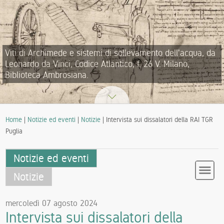
Viti di Archimede e sistemi di sollevamento dell'acqua, da
Leonardo da Vinci, Codice Atlantico, f. 26 V. Milano,
Biblioteca Ambrosiana.
Home
|
Notizie ed eventi
|
Notizie
| Intervista sui dissalatori della RAI TGR
Puglia
Notizie ed eventi
Notizie
mercoledì 07 agosto 2024
Intervista sui dissalatori della