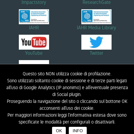
Impactstory
ResearchGate
IAHR
IAHR Media Library
YouTube
Twitter
Questo sito NON utilizza cookie di profilazione.
Linkedin
Sono utilizzati soltanto cookie di sessione e di terze parti legati
all’uso di Google Analytics (IP anonimo) e all’eventuale presenza
di Social plugin.
Proseguendo la navigazione del sito o cliccando sul bottone OK
HOME
BIOGRAFIA
RICERCA
DIDATTICA
NOTIZIE ED EVENTI
LINK
acconsenti all’uso dei cookie.
CONTATTI
LIC - LABORATORIO DI INGEGNERIA COSTIERA
INFORMATIVA PRIVACY
Per maggiori informazioni leggi l’informativa estesa dove sono
specificate le modalità per configurali o disattivarli.
OK
INFO