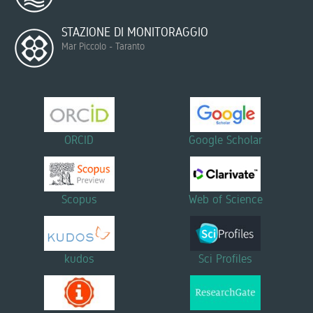
STAZIONE DI MONITORAGGIO
Mar Piccolo - Taranto
ORCID
Google Scholar
Scopus
Web of Science
kudos
Sci Profiles