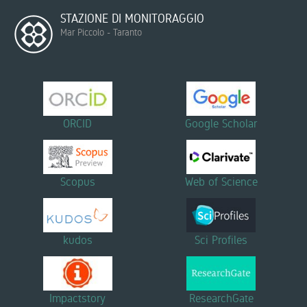
STAZIONE DI MONITORAGGIO
Mar Piccolo - Taranto
ORCID
Google Scholar
Scopus
Web of Science
kudos
Sci Profiles
Impactstory
ResearchGate