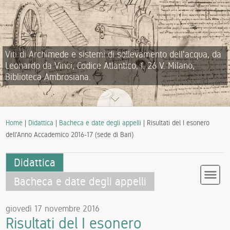
Viti di Archimede e sistemi di sollevamento dell'acqua, da
Leonardo da Vinci, Codice Atlantico, f. 26 V. Milano,
Biblioteca Ambrosiana.
Home
|
Didattica
|
Bacheca e date degli appelli
| Risultati del I esonero
dell‘Anno Accademico 2016-17 (sede di Bari)
Didattica
Bacheca e date degli appelli
giovedì 17 novembre 2016
Risultati del I esonero