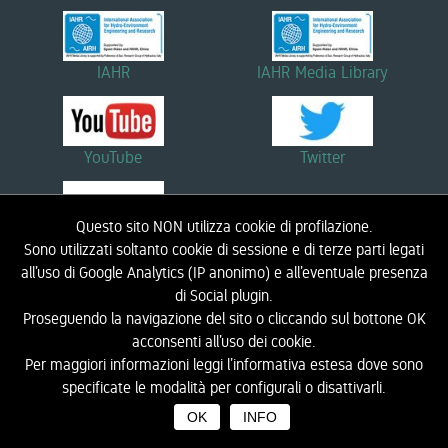
IAHR
IAHR Media Library
YouTube
Twitter
Questo sito NON utilizza cookie di profilazione.
Linkedin
Sono utilizzati soltanto cookie di sessione e di terze parti legati
all’uso di Google Analytics (IP anonimo) e all’eventuale presenza
di Social plugin.
Proseguendo la navigazione del sito o cliccando sul bottone OK
HOME
BIOGRAFIA
RICERCA
DIDATTICA
NOTIZIE ED EVENTI
LINK
acconsenti all’uso dei cookie.
CONTATTI
LIC - LABORATORIO DI INGEGNERIA COSTIERA
INFORMATIVA PRIVACY
Per maggiori informazioni leggi l’informativa estesa dove sono
specificate le modalità per configurali o disattivarli.
OK
INFO