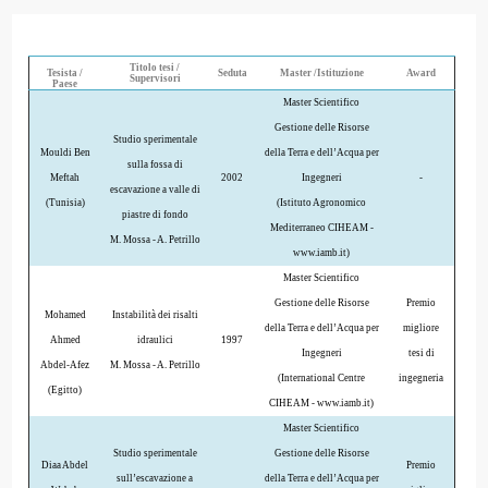
Titolo tesi /
Tesista /
Seduta
Master /Istituzione
Award
Supervisori
Paese
Master Scientifico
Gestione delle Risorse
Studio sperimentale
Mouldi Ben
della Terra e dell’Acqua per
sulla fossa di
Meftah
2002
Ingegneri
-
escavazione a valle di
(Tunisia)
(Istituto Agronomico
piastre di fondo
Mediterraneo CIHEAM -
M. Mossa - A. Petrillo
www.iamb.it)
Master Scientifico
Gestione delle Risorse
Premio
Mohamed
Instabilità dei risalti
della Terra e dell’Acqua per
migliore
Ahmed
idraulici
1997
Ingegneri
tesi di
Abdel-Afez
M. Mossa - A. Petrillo
(International Centre
ingegneria
(Egitto)
CIHEAM - www.iamb.it)
Master Scientifico
Studio sperimentale
Gestione delle Risorse
Diaa Abdel
Premio
sull’escavazione a
della Terra e dell’Acqua per