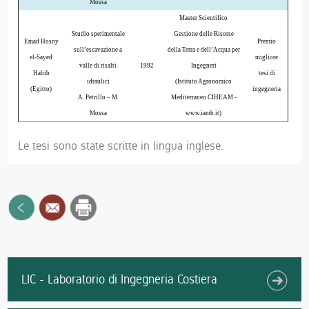
Mossa
Master Scientifico
Studio sperimentale
Gestione delle Risorse
Emad Hosny
Premio
sull’escavazione a
della Terra e dell’Acqua per
el-Sayed
migliore
valle di risalti
1992
Ingegneri
Habib
tesi di
idraulici
(Istituto Agronomico
(Egitto)
ingegneria
A. Petrillo – M.
Mediterraneo CIHEAM -
Mossa
www.iamb.it)
Le tesi sono state scritte in lingua inglese.
LIC - Laboratorio di Ingegneria Costiera