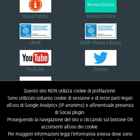
Impactstory
ResearchGate
IAHR
IAHR Media Library
YouTube
Twitter
Questo sito NON utilizza cookie di profilazione.
Linkedin
Sono utilizzati soltanto cookie di sessione e di terze parti legati
all’uso di Google Analytics (IP anonimo) e all’eventuale presenza
di Social plugin.
Proseguendo la navigazione del sito o cliccando sul bottone OK
HOME
BIOGRAFIA
RICERCA
DIDATTICA
NOTIZIE ED EVENTI
LINK
acconsenti all’uso dei cookie.
CONTATTI
LIC - LABORATORIO DI INGEGNERIA COSTIERA
INFORMATIVA PRIVACY
Per maggiori informazioni leggi l’informativa estesa dove sono