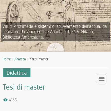
Viti di Archimede e sistemi di sollevamento dell'acqua, da
Leonardo da Vinci, Codice Atlantico, f. 26 V. Milano,
Biblioteca Ambrosiana.
Home
|
Didattica
| Tesi di master
Didattica
Tesi di master
4165