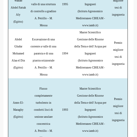
Wahab
migliore
valle di una struttura
1995
Ingegneri
Abdel Fattah
tesi di
di controllo a gradino
(Istituto Agronomico
Aly
ingegneria
A. Petrillo – M.
Mediterraneo CIHEAM -
(Egitto)
Mossa
www.iamb.it)
Master Scientifico
Abdel
Escavazione di una
Gestione delle Risorse
Premio
Ghafar
corrente a valle di una
della Terra e dell’Acqua per
migliore
Mohamed
paratoia e di una
1994
Ingegneri
tesi di
Alaa el Din
piastra orizzontale
(Istituto Agronomico
ingegneria
(Egitto)
A. Petrillo – M.
Mediterraneo CIHEAM -
Mossa
www.iamb.it)
Flusso
Master Scientifico
completamente
Gestione delle Risorse
Premio
Amro El-
turbolento in
della Terra e dell’Acqua per
migliore
Maraghy
condotti lisci di
1993
Ingegneri
tesi di
(Egitto)
sezione anulare
(Istituto Agronomico
ingegneria
concentrica
Mediterraneo CIHEAM -
A. Petrillo – M.
www.iamb.it)