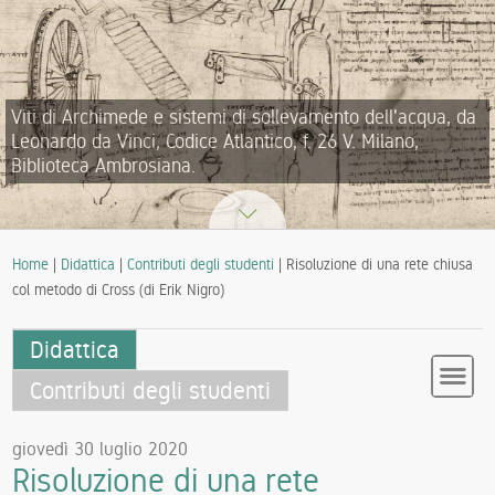
Viti di Archimede e sistemi di sollevamento dell'acqua, da
Leonardo da Vinci, Codice Atlantico, f. 26 V. Milano,
Biblioteca Ambrosiana.
Home
|
Didattica
|
Contributi degli studenti
| Risoluzione di una rete chiusa
col metodo di Cross (di Erik Nigro)
Didattica
Contributi degli studenti
giovedì 30 luglio 2020
Risoluzione di una rete