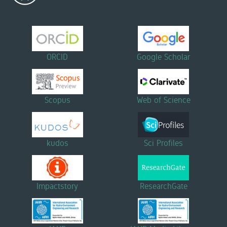
ORCID
Google Scholar
Scopus
Web of Science
kudos
Sci Profiles
Impactstory
ResearchGate