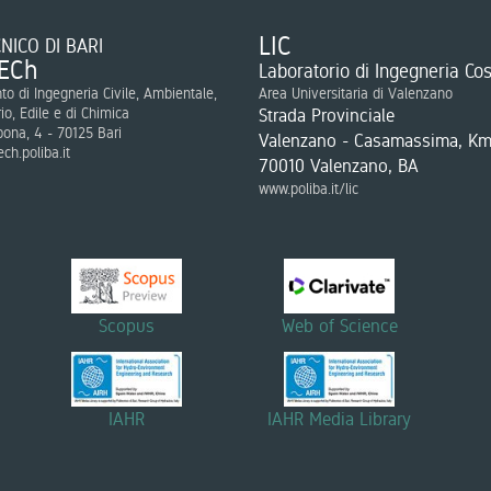
LIC
NICO DI BARI
ECh
Laboratorio di Ingegneria Cos
to di Ingegneria Civile, Ambientale,
Area Universitaria di Valenzano
rio, Edile e di Chimica
Strada Provinciale
bona, 4 - 70125 Bari
Valenzano - Casamassima, Km
ch.poliba.it
70010 Valenzano, BA
www.poliba.it/lic
Scopus
Web of Science
IAHR
IAHR Media Library