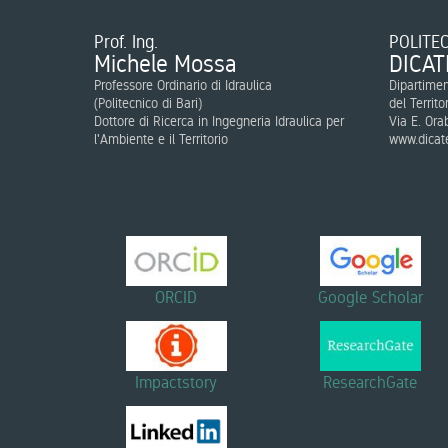
Prof. Ing.
POLITEC
Michele Mossa
DICAT
Professore Ordinario di Idraulica
Dipartimen
(
Politecnico di Bari
)
del Territo
Dottore di Ricerca in Ingegneria Idraulica per
Via E. Ora
l'Ambiente e il Territorio
www.dicate
ORCID
Google Scholar
Impactstory
ResearchGate