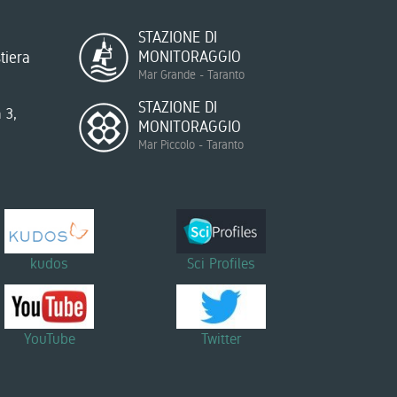
STAZIONE DI
MONITORAGGIO
tiera
Mar Grande - Taranto
STAZIONE DI
 3,
MONITORAGGIO
Mar Piccolo - Taranto
kudos
Sci Profiles
YouTube
Twitter