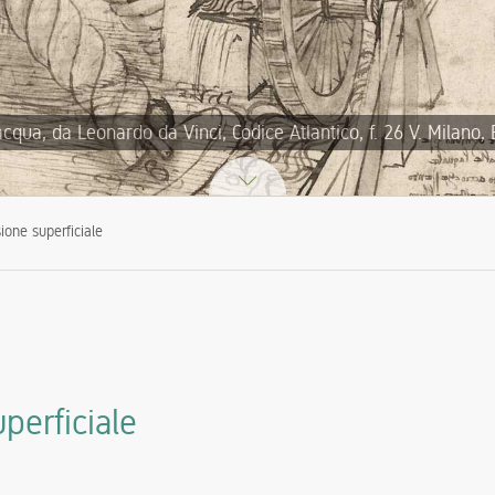
acqua, da Leonardo da Vinci, Codice Atlantico, f. 26 V. Milano,
ione superficiale
perficiale