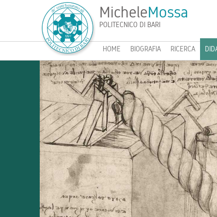
Michele
Mossa
POLITECNICO DI BARI
HOME
BIOGRAFIA
RICERCA
DID