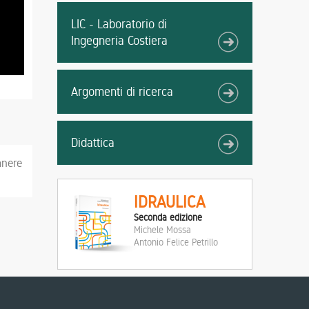
LIC - Laboratorio di
Ingegneria Costiera
Argomenti di ricerca
Didattica
anere
IDRAULICA
Seconda edizione
Michele Mossa
Antonio Felice Petrillo