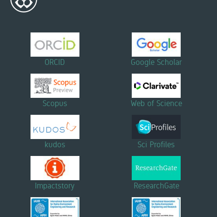
ORCID
Google Scholar
Scopus
Web of Science
kudos
Sci Profiles
Impactstory
ResearchGate