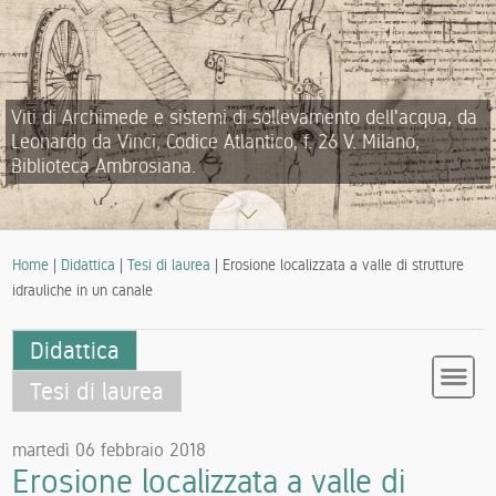
Viti di Archimede e sistemi di sollevamento dell'acqua, da
Leonardo da Vinci, Codice Atlantico, f. 26 V. Milano,
Biblioteca Ambrosiana.
Home
|
Didattica
|
Tesi di laurea
| Erosione localizzata a valle di strutture
idrauliche in un canale
Didattica
Tesi di laurea
martedì 06 febbraio 2018
Erosione localizzata a valle di