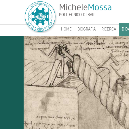
Michele
Mossa
POLITECNICO DI BARI
HOME
BIOGRAFIA
RICERCA
DID