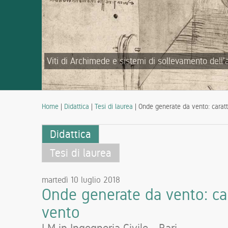
Viti di Archimede e sistemi di sollevamento dell'
Home
|
Didattica
|
Tesi di laurea
| Onde generate da vento: caratt
Didattica
Tesi di laurea
martedì 10 luglio 2018
Onde generate da vento: car
vento