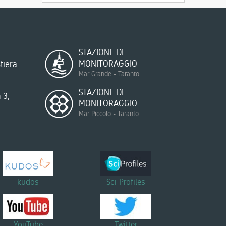
STAZIONE DI
MONITORAGGIO
tiera
Mar Grande - Taranto
STAZIONE DI
 3,
MONITORAGGIO
Mar Piccolo - Taranto
kudos
Sci Profiles
YouTube
Twitter