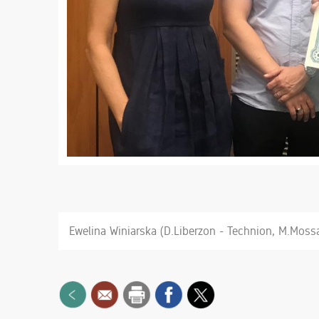
Ewelina Winiarska (D.Liberzon - Technion, M.Mossa,