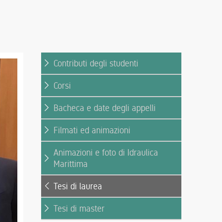
Contributi degli studenti
Corsi
Bacheca e date degli appelli
Filmati ed animazioni
Animazioni e foto di Idraulica
Marittima
Tesi di laurea
Tesi di master