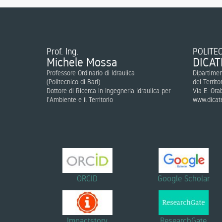
Prof. Ing.
POLITEC
Michele Mossa
DICAT
Professore Ordinario di Idraulica
Dipartimen
(
Politecnico di Bari
)
del Territo
Dottore di Ricerca in Ingegneria Idraulica per
Via E. Ora
l'Ambiente e il Territorio
www.dicate
ORCID
Google Scholar
Impactstory
ResearchGate