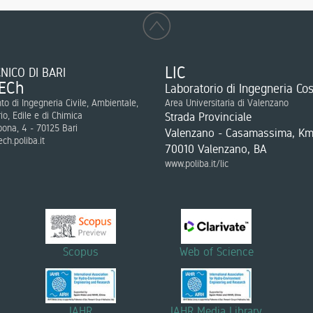
LIC
NICO DI BARI
ECh
Laboratorio di Ingegneria Cos
to di Ingegneria Civile, Ambientale,
Area Universitaria di Valenzano
rio, Edile e di Chimica
Strada Provinciale
bona, 4 - 70125 Bari
Valenzano - Casamassima, Km
ch.poliba.it
70010 Valenzano, BA
www.poliba.it/lic
Scopus
Web of Science
IAHR
IAHR Media Library